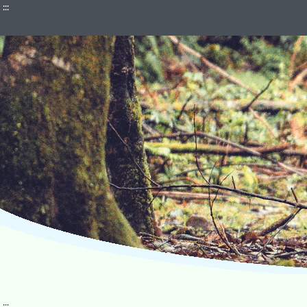
:::
:::
:::