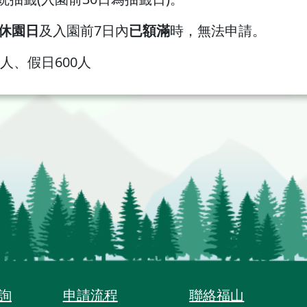
休園日
及入園前7日內
已額滿
時，無法申請。
人、假日600人
詢
申請流程
聯絡福山