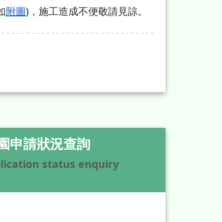
如
附圖
)，施工造成不便敬請見諒。
園申請狀況查詢
lication status enquiry