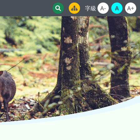
字級
A-
A
A+